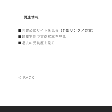
― 関連情報
■
同賞公式サイトを見る
（外部リンク／英文）
■
建築実例で実例写真を見る
■
過去の受賞歴を見る
＜ BACK