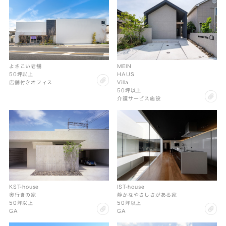
MEIN
よさこい老舗
HAUS
50坪以上
clip
Villa
店舗付きオフィス
50坪以上
cl
介護サービス施設
KST-house
IST-house
奥行きの家
静かなやさしさがある家
50坪以上
50坪以上
clip
cl
GA
GA