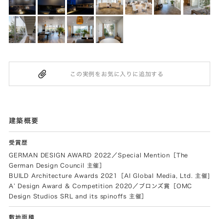
建築概要
受賞歴
GERMAN DESIGN AWARD 2022／Special Mention［The
German Design Council 主催］
BUILD Architecture Awards 2021［AI Global Media, Ltd. 主催]
A’ Design Award & Competition 2020／ブロンズ賞［OMC
Design Studios SRL and its spinoffs 主催］
敷地面積