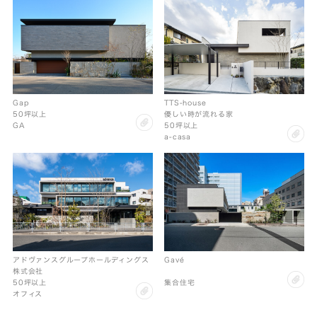
Gap
TTS-house
50坪以上
優しい時が流れる家
clip
GA
50坪以上
cl
a-casa
Gavé
アドヴァンスグループホールディングス
株式会社
cl
集合住宅
50坪以上
clip
オフィス