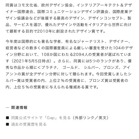
同賞はコモ文化省、欧州デザイン協会、インテリアアーキテクト＆デザ
イナー国際連合、国際コミュニケーションデザイン評議会、国際産業デ
ザイン協議会などが後援する最高のデザイン、デザインコンセプト、製
品、サービスを選び、優れたデザインや活動をイタリアから世界に向け
て顕彰する目的で2010年に創設されたデザイン賞です。
今年度は国際的にも著名な学者、有名なジャーナリスト、デザイナー、
経営者などの数多くの国際審査員による厳しい審査を受けた104のデザ
イン分野において、108か国にわたる2094人の受賞者が選ばれていま
す（2021年5月5日時点）。さらに、同賞には5つのランクがあり、優
秀な作品から順に＜プラチナ、 ゴールド、 シルバー、ブロンズ、アイ
アン＞の賞が全デザイン分野に対して贈られます。今回受賞しましたシ
ルバー賞は受賞者の内、上位２％の受賞者に、ブロンズ賞は受賞者の
内、上位５％の受賞者に与えられる権威ある賞です。
― 関連情報
■
同賞公式サイトで「Gap」を見る
（外部リンク／英文）
■
過去の受賞歴を見る