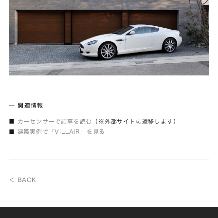
―
関連情報
■
カーセンサーで記事を読む
（※外部サイトに遷移します）
■
建築実例で「VILLAIR」を見る
＜ BACK