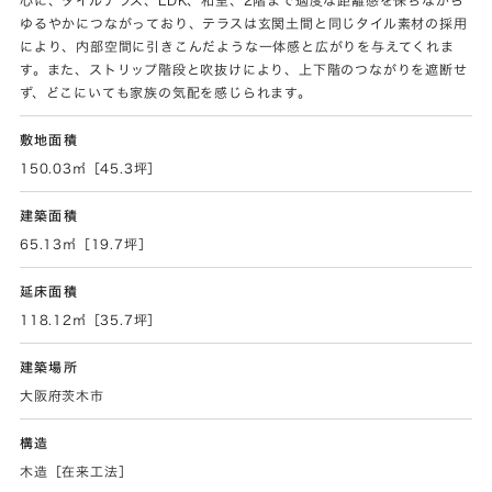
ゆるやかにつながっており、テラスは玄関土間と同じタイル素材の採用
により、内部空間に引きこんだような一体感と広がりを与えてくれま
す。また、ストリップ階段と吹抜けにより、上下階のつながりを遮断せ
ず、どこにいても家族の気配を感じられます。
敷地面積
150.03㎡［45.3坪］
建築面積
65.13㎡［19.7坪］
延床面積
118.12㎡［35.7坪］
建築場所
大阪府茨木市
構造
木造［在来工法］