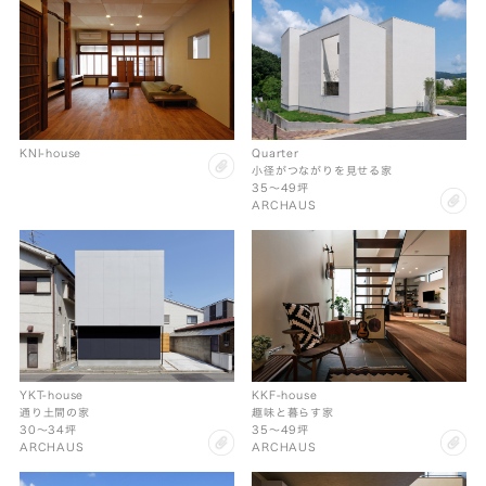
KNI-house
Quarter
clip
小径がつながりを見せる家
35〜49坪
cl
ARCHAUS
KKF-house
YKT-house
趣味と暮らす家
通り土間の家
35〜49坪
30〜34坪
cl
clip
ARCHAUS
ARCHAUS