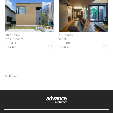
MSY-house
KNI-house
小さな中庭の家
集う家
30〜34坪
35〜49坪
clip
cl
ARCHAUS
ARCHAUS
＜ BACK