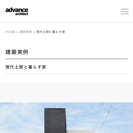
メ
ニ
ュ
ー
HOME
>
建築実例
>
現代土間と暮らす家
建築実例
現代土間と暮らす家