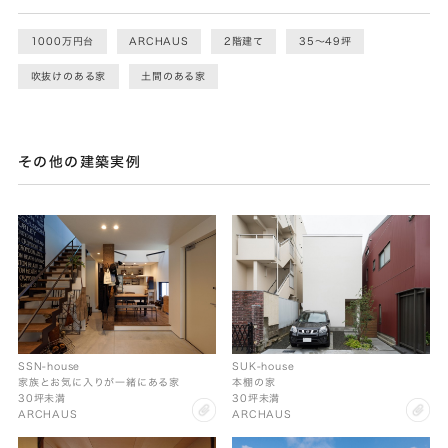
1000万円台
ARCHAUS
2階建て
35〜49坪
吹抜けのある家
土間のある家
その他の建築実例
SSN-house
SUK-house
家族とお気に入りが一緒にある家
本棚の家
30坪未満
30坪未満
clip
cl
ARCHAUS
ARCHAUS