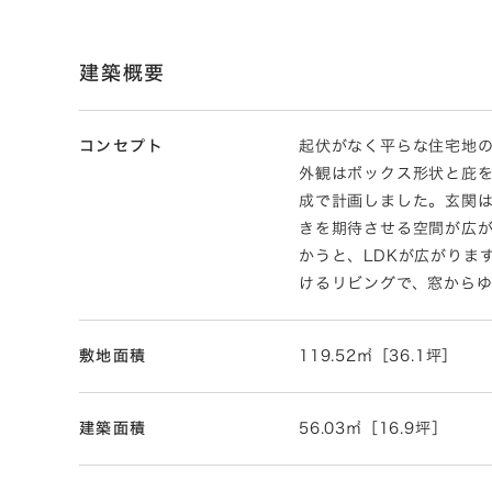
建築概要
コンセプト
起伏がなく平らな住宅地
外観はボックス形状と庇を
成で計画しました。玄関
きを期待させる空間が広
かうと、LDKが広がりま
けるリビングで、窓から
敷地面積
119.52㎡［36.1坪］
建築面積
56.03㎡［16.9坪］