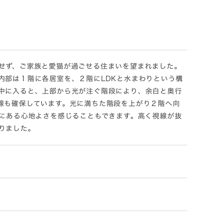
せず、ご家族と愛猫が過ごせる住まいを望まれました。
内部は１階に各居室を、２階にLDKと水まわりという構
中に入ると、上部から光が注ぐ階段により、余白と奥行
線も確保しています。光に満ちた階段を上がり２階へ向
間にある心地よさを感じることもできます。高く視線が抜
りました。