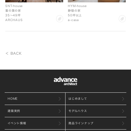
SNT-house
HYM-house
葦の葉の家
静穏の家
35〜49坪
50坪以上
clip
cl
ARCHAUS
a-casa
＜ BACK
HOME
はじめまして
建築実例
モデルハウス
イベント情報
商品ラインナップ