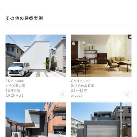
その他の建築実例
SKM-house
CAH-house
ナナメ壁の家
遊び色のある家
30坪未満
35〜49坪
clip
cl
ARCHAUS
a-casa