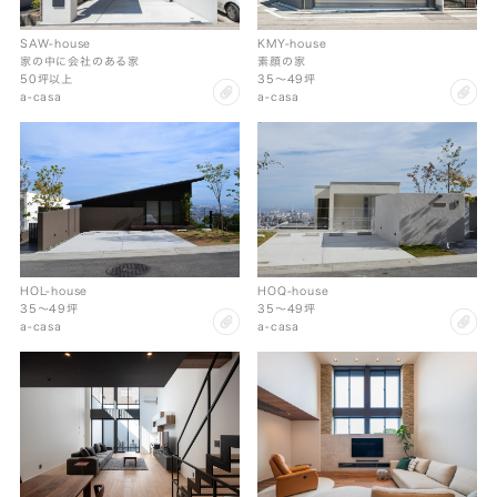
KMY-house
SAW-house
素顔の家
家の中に会社のある家
35〜49坪
50坪以上
cl
clip
a-casa
a-casa
HOL-house
HOQ-house
35〜49坪
35〜49坪
clip
cl
a-casa
a-casa