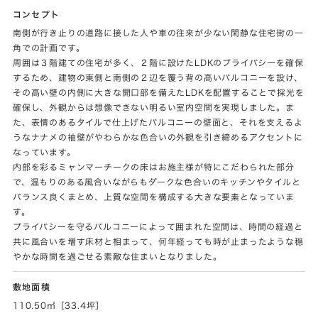
コンセプト
南側が行き止りの道路に接した人や車の往来が少ない閑静な住宅街の一
角での計画です。
周囲は３階建ての住宅が多く、２階に設けたLDKのプライバシーを確保
するため、建物の東側と南側の２辺を覆う背の高いバルコニーを設け、
その高い壁の内側に大きな開口部を備えたLDKを配置することで採光を
確保し、外観からは想像できない明るい室内空間を実現しました。ま
た、表情のあるタイルで仕上げたバルコニーの壁面と、それを支えるよ
うなナナメの袖壁がやわらかな色合いの外観を引き締めるアクセントに
なっています。
内部を彩るミャンマーチークの床はお施主様が特にこだわられた部分
で、温もりのある風合いながらもダークな色合いのキッチンやタイルと
バランス良くまとめ、上質な空間を構成する大きな要素となっていま
す。
プライバシーを守るバルコニーによって囲まれた空間は、時間の経過と
共に風合いを増す床材と相まって、何年経っても時が止まったような穏
やかな時間を過ごせる素敵な住まいとなりました。
敷地面積
110.50㎡［33.4坪］