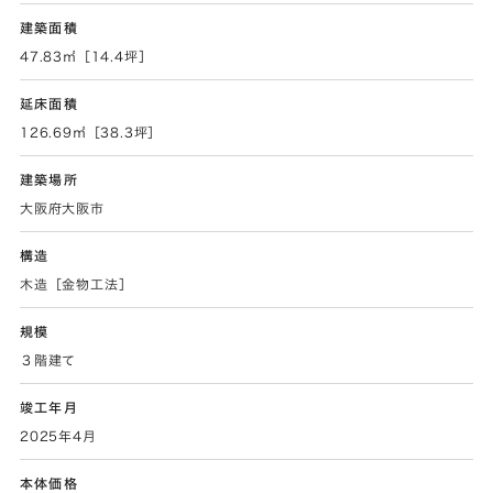
建築面積
47.83㎡［14.4坪］
延床面積
126.69㎡［38.3坪］
建築場所
大阪府大阪市
構造
木造［金物工法］
規模
３階建て
竣工年月
2025年4月
本体価格