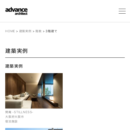
メ
ニ
ュ
ー
HOME
>
建築実例
>
階数
>
3階建て
建築実例
建築実例
閑庵 -STILLNESS-
大阪府大阪市
宿泊施設