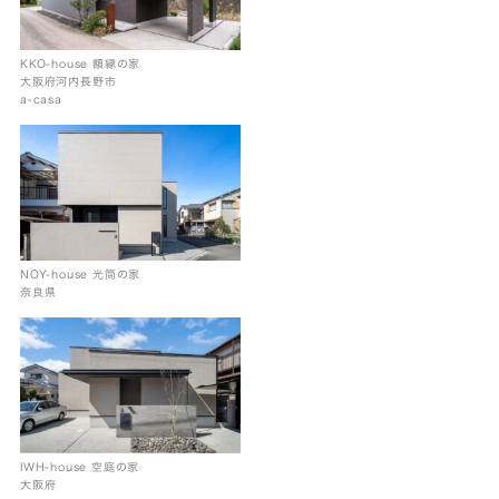
KKO-house 額縁の家
大阪府河内長野市
a-casa
NOY-house 光筒の家
奈良県
IWH-house 空庭の家
大阪府