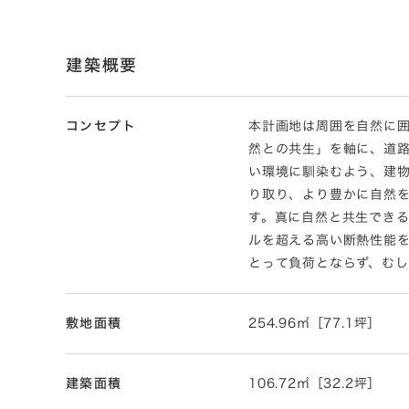
建築概要
コンセプト
本計画地は周囲を自然に
然との共生」を軸に、道
い環境に馴染むよう、建
り取り、より豊かに自然
す。真に自然と共生できる
ルを超える高い断熱性能
とって負荷とならず、む
敷地面積
254.96㎡［77.1坪］
建築面積
106.72㎡［32.2坪］