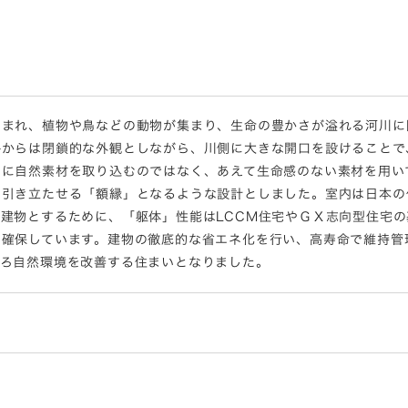
囲まれ、植物や鳥などの動物が集まり、生命の豊かさが溢れる河川に
路からは閉鎖的な外観としながら、川側に大きな開口を設けることで
物に自然素材を取り込むのではなく、あえて生命感のない素材を用い
を引き立たせる「額縁」となるような設計としました。室内は日本の
建物とするために、「躯体」性能はLCCM住宅やＧＸ志向型住宅の基
を確保しています。建物の徹底的な省エネ化を行い、高寿命で維持管
しろ自然環境を改善する住まいとなりました。