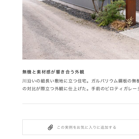
無機と素材感が響き合う外観
した落ち
川沿いの細長い敷地に立つ住宅。ガルバリウム鋼板の無
の対比が際立つ外観に仕上げた。手前のピロティガレー