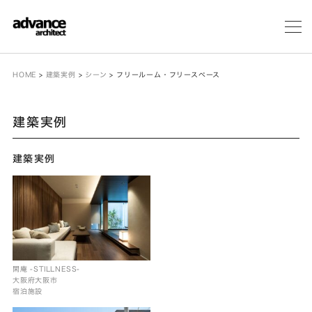
メ
ニ
ュ
ー
HOME
>
建築実例
>
シーン
>
フリールーム・フリースペース
建築実例
建築実例
閑庵 -STILLNESS-
大阪府大阪市
宿泊施設