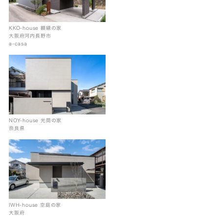
KKO-house 額縁の家
大阪府河内長野市
a-casa
NOY-house 光筒の家
奈良県
IWH-house 空庭の家
大阪府