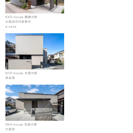
KKO-house 額縁の家
大阪府河内長野市
a-casa
NOY-house 光筒の家
奈良県
IWH-house 空庭の家
大阪府