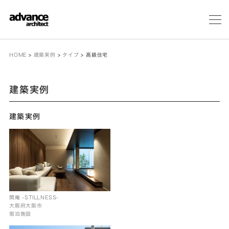
メ
ニ
ュ
ー
HOME
>
建築実例
>
タイプ
>
高級住宅
建築実例
建築実例
閑庵 -STILLNESS-
大阪府大阪市
宿泊施設