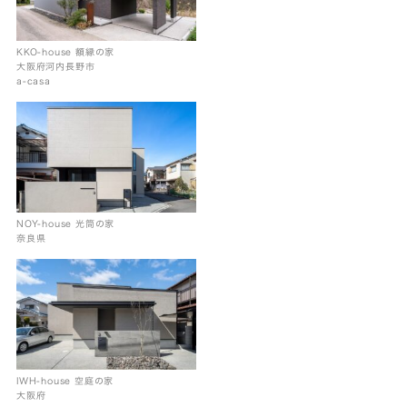
KKO-house 額縁の家
大阪府河内長野市
a-casa
NOY-house 光筒の家
奈良県
IWH-house 空庭の家
大阪府