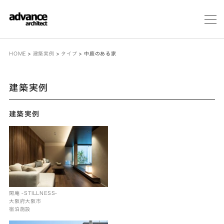
メ
ニ
ュ
ー
HOME
>
建築実例
>
タイプ
>
中庭のある家
建築実例
建築実例
閑庵 -STILLNESS-
大阪府大阪市
宿泊施設