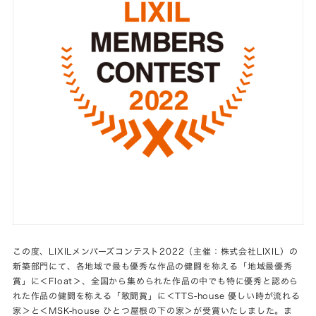
この度、LIXILメンバーズコンテスト2022（主催：株式会社LIXIL）の
新築部門にて、各地域で最も優秀な作品の健闘を称える「地域最優秀
賞」に＜Float＞、全国から集められた作品の中でも特に優秀と認めら
れた作品の健闘を称える「敢闘賞」に＜TTS-house 優しい時が流れる
家＞と＜MSK-house ひとつ屋根の下の家＞が受賞いたしました。ま