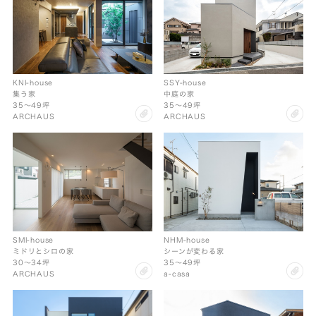
KNI-house
SSY-house
集う家
中庭の家
35〜49坪
35〜49坪
clip
cl
ARCHAUS
ARCHAUS
SMI-house
NHM-house
ミドリとシロの家
シーンが変わる家
30〜34坪
35〜49坪
clip
cl
ARCHAUS
a-casa