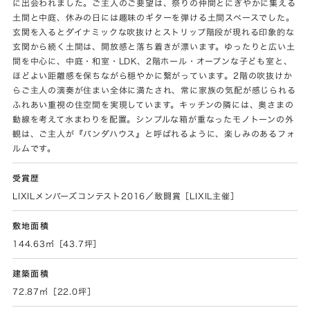
に出会われました。ご主人のご要望は、祭りの仲間とにぎやかに集える
土間と中庭、休みの日には趣味のギターを弾ける土間スペースでした。
玄関を入るとダイナミックな吹抜けとストリップ階段が現れる印象的な
玄関から続く土間は、開放感と落ち着きが漂います。ゆったりと広い土
間を中心に、中庭・和室・LDK、2階ホール・オープンな子ども室と、
ほどよい距離感を保ちながら穏やかに繋がっています。2階の吹抜けか
らご主人の演奏が住まい全体に満たされ、常に家族の気配が感じられる
ふれあい重視の住空間を実現しています。キッチンの隣には、奥さまの
動線を考えて水まわりを配置。シンプルな箱が重なったモノトーンの外
観は、ご主人が『パンダハウス』と呼ばれるように、楽しみのあるフォ
ルムです。
受賞歴
LIXILメンバーズコンテスト2016／敢闘賞［LIXIL主催］
敷地面積
144.63㎡［43.7坪］
建築面積
72.87㎡［22.0坪］