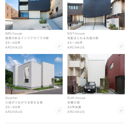
IMO-house
NST-house
借景のあるインドアカゾクの家
気配まじわる光庭の家
35〜49坪
35〜49坪
clip
cl
ARCHAUS
ARCHAUS
SUK-house
Quarter
本棚の家
小径がつながりを見せる家
30坪未満
35〜49坪
cl
clip
ARCHAUS
ARCHAUS