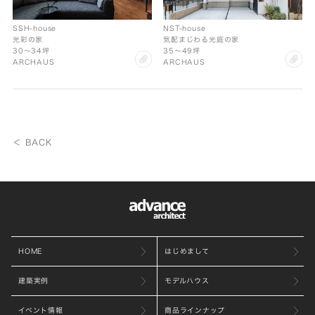
SSH-house
NST-house
光彩の家
気配まじわる光庭の家
30〜34坪
35〜49坪
clip
cl
ARCHAUS
ARCHAUS
＜ BACK
HOME
はじめまして
建築実例
モデルハウス
イベント情報
商品ラインナップ