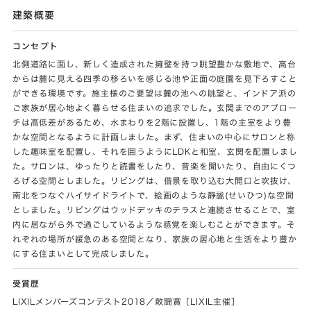
建築概要
コンセプト
北側道路に面し、新しく造成された擁壁を持つ眺望豊かな敷地で、高台
からは麓に見える四季の移ろいを感じる池や正面の庭園を見下ろすこと
ができる環境です。施主様のご要望は麓の池への眺望と、インドア派の
ご家族が居心地よく暮らせる住まいの追求でした。玄関までのアプロー
チは高低差があるため、水まわりを2階に設置し、1階の主室をより豊
かな空間となるように計画しました。まず、住まいの中心にサロンと称
した趣味室を配置し、それを囲うようにLDKと和室、玄関を配置しまし
た。サロンは、ゆったりと読書をしたり、音楽を聞いたり、自由にくつ
ろげる空間としました。リビングは、借景を取り込む大開口と吹抜け、
南北をつなぐハイサイドライトで、絵画のような静謐(せいひつ)な空間
としました。リビングはウッドデッキのテラスと連続させることで、室
内に居ながら外で過ごしているような感覚を楽しむことができます。そ
れぞれの場所が緩急のある空間となり、家族の居心地と生活をより豊か
にする住まいとして完成しました。
受賞歴
LIXILメンバーズコンテスト2018／敢闘賞［LIXIL主催］