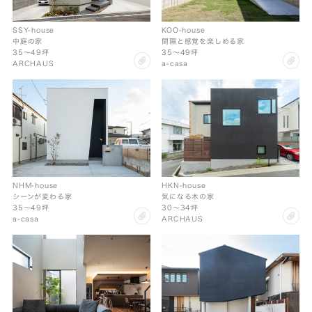
SSY-house
KOO-house
中庭の家
間隔と感覚を楽しめる家
35〜49坪
35〜49坪
clip
cl
ARCHAUS
a-casa
NHM-house
HKN-house
シーンが変わる家
気になる木の家
35〜49坪
30〜34坪
clip
cl
a-casa
ARCHAUS