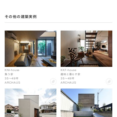
その他の建築実例
KNI-house
KKF-house
集う家
趣味と暮らす家
35〜49坪
35〜49坪
clip
cl
ARCHAUS
ARCHAUS