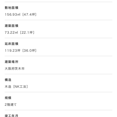
敷地面積
156.93㎡［47.4坪］
建築面積
73.22㎡［22.1坪］
延床面積
119.23坪［36.0坪］
建築場所
大阪府茨木市
構造
木造［NK工法］
規模
2階建て
竣工年月