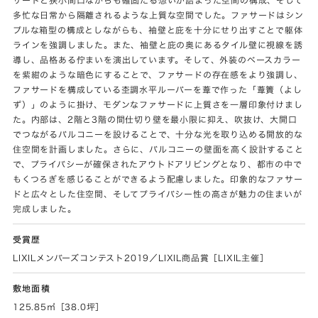
多忙な日常から隔離されるような上質な空間でした。ファサードはシン
プルな箱型の構成としながらも、袖壁と庇を十分にせり出すことで躯体
ラインを強調しました。また、袖壁と庇の奥にあるタイル壁に視線を誘
導し、品格ある佇まいを演出しています。そして、外装のベースカラー
を紫紺のような暗色にすることで、ファサードの存在感をより強調し、
ファサードを構成している杢調水平ルーバーを葦で作った「葦簀（よし
ず）」のように掛け、モダンなファサードに上質さを一層印象付けまし
た。内部は、2階と3階の間仕切り壁を最小限に抑え、吹抜け、大開口
でつながるバルコニーを設けることで、十分な光を取り込める開放的な
住空間を計画しました。さらに、バルコニーの壁面を高く設計すること
で、プライバシーが確保されたアウトドアリビングとなり、都市の中で
もくつろぎを感じることができるよう配慮しました。印象的なファサー
ドと広々とした住空間、そしてプライバシー性の高さが魅力の住まいが
完成しました。
受賞歴
LIXILメンバーズコンテスト2019／LIXIL商品賞［LIXIL主催］
敷地面積
125.85㎡［38.0坪］