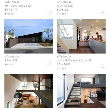
SEM-house
TAV-house
想いの空間で過ごす家
思い交わる家
30〜34坪
50坪以上
clip
cl
a-casa
a-casa
HOL-house
KTY-house
35〜49坪
大人と子どもを結ぶ楽しい家
clip
a-casa
30〜34坪
cl
a-casa