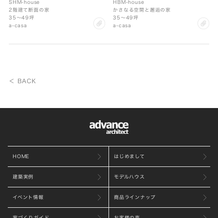
SHM-house
HBM-house
2階建て断面の家
かさなる空間と邂逅の家
35〜49坪
35〜49坪
clip
cl
a-casa
a-casa
＜ BACK
HOME
はじめまして
建築実例
モデルハウス
イベント情報
商品ラインナップ
家づくりガイド
お客様の声