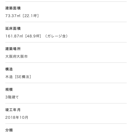
建築面積
73.37㎡［22.1坪］
延床面積
161.87㎡［48.9坪］（ガレージ含）
建築場所
大阪府大阪市
構造
木造［SE構法］
規模
3階建て
竣工年月
2018年10月
分類