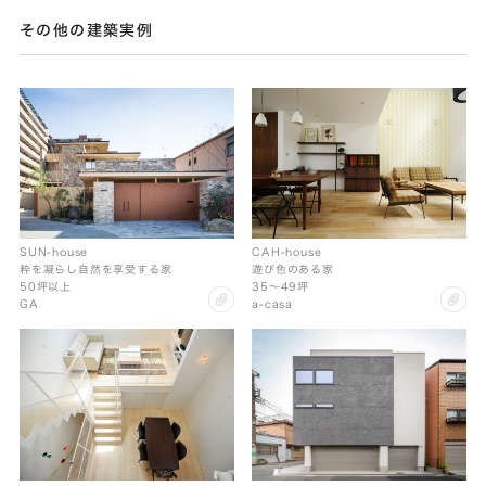
その他の建築実例
SUN-house
CAH-house
粋を凝らし自然を享受する家
遊び色のある家
50坪以上
35〜49坪
clip
cl
GA
a-casa