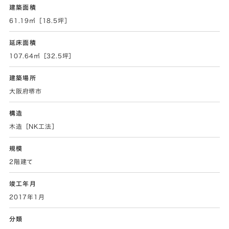
建築面積
61.19㎡［18.5坪］
延床面積
107.64㎡［32.5坪］
建築場所
大阪府堺市
構造
木造［NK工法］
規模
2階建て
竣工年月
2017年1月
分類