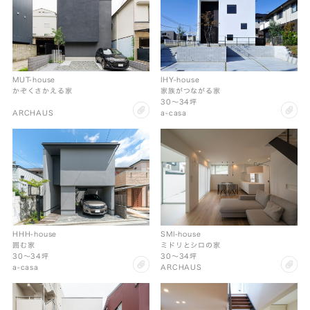
MUT-house
IHY-house
かぞくさかえる家
家族がつながる家
30〜34坪
clip
cl
ARCHAUS
a-casa
HHH-house
SMI-house
囲む家
ミドリとシロの家
30〜34坪
30〜34坪
clip
cl
a-casa
ARCHAUS