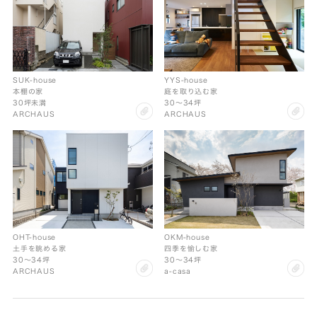
SUK-house
YYS-house
本棚の家
庭を取り込む家
30坪未満
30〜34坪
clip
cl
ARCHAUS
ARCHAUS
OHT-house
OKM-house
土手を眺める家
四季を愉しむ家
30〜34坪
30〜34坪
clip
cl
ARCHAUS
a-casa