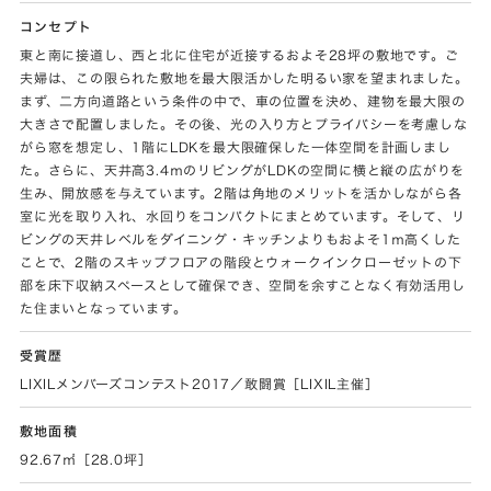
コンセプト
東と南に接道し、西と北に住宅が近接するおよそ28坪の敷地です。ご
夫婦は、この限られた敷地を最大限活かした明るい家を望まれました。
まず、二方向道路という条件の中で、車の位置を決め、建物を最大限の
大きさで配置しました。その後、光の入り方とプライバシーを考慮しな
がら窓を想定し、1階にLDKを最大限確保した一体空間を計画しまし
た。さらに、天井高3.4ｍのリビングがLDKの空間に横と縦の広がりを
生み、開放感を与えています。2階は角地のメリットを活かしながら各
室に光を取り入れ、水回りをコンパクトにまとめています。そして、リ
ビングの天井レベルをダイニング・キッチンよりもおよそ1ｍ高くした
ことで、2階のスキップフロアの階段とウォークインクローゼットの下
部を床下収納スペースとして確保でき、空間を余すことなく有効活用し
た住まいとなっています。
受賞歴
LIXILメンバーズコンテスト2017／敢闘賞［LIXIL主催］
敷地面積
92.67㎡［28.0坪］