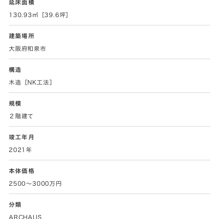
延床面積
130.93㎡［39.6坪］
建築場所
大阪府和泉市
構造
木造［NK工法］
規模
２階建て
竣工年月
2021年
本体価格
2500～3000万円
分類
ARCHAUS