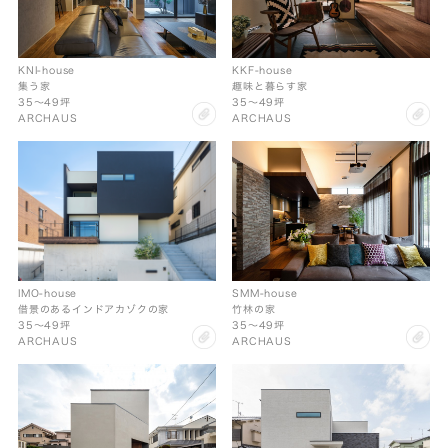
KNI-house
KKF-house
集う家
趣味と暮らす家
35〜49坪
35〜49坪
clip
cl
ARCHAUS
ARCHAUS
SMM-house
IMO-house
竹林の家
借景のあるインドアカゾクの家
35〜49坪
35〜49坪
cl
clip
ARCHAUS
ARCHAUS