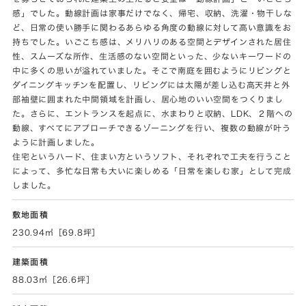
感」でした。動線計画は家事だけでなく、帰宅、収納、洗濯・物干しな
ど、日常の使い勝手に関わるあらゆる角度の動線に対して高い意識をお
持ちでした。いごこち感は、メリハリのある空間とデザインされた居住
性、スムーズな所作、生活感のない空間といった、少ないキーワードの
中に多くの思いが溢れていました。そこで南庭を囲むようにリビングと
ダイニングキッチンを配置し、リビングには太陽が差し込む高天井と外
部袖壁に囲まれた中間領域を計画し、居心地のいい空間をつくりまし
た。さらに、エントランスを起点に、水まわりと収納、LDK、２階への
動線、すべてにアプローチできるゾーニングを行い、複数の動線が叶う
ように計画しました。
住宅というハード、住まい方というソフト、それぞれで工夫を行うこと
によって、多忙な日常も大いに楽しめる「日常を楽しむ家」として完成
しました。
敷地面積
230.94㎡［69.8坪］
建築面積
88.03㎡［26.6坪］