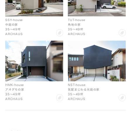
SSY-house
TUT-house
中庭の家
角地の家
35〜49坪
35〜49坪
clip
cl
ARCHAUS
ARCHAUS
HMK-house
NST-house
アオダモの家
気配まじわる光庭の家
35〜49坪
35〜49坪
clip
cl
ARCHAUS
ARCHAUS